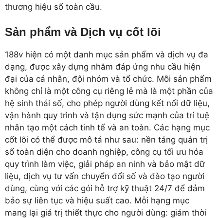
thương hiệu số toàn cầu.
Sản phẩm và Dịch vụ cốt lõi
188v hiện có một danh mục sản phẩm và dịch vụ đa
dạng, được xây dựng nhằm đáp ứng nhu cầu hiện
đại của cá nhân, đội nhóm và tổ chức. Mỗi sản phẩm
không chỉ là một công cụ riêng lẻ mà là một phần của
hệ sinh thái số, cho phép người dùng kết nối dữ liệu,
vận hành quy trình và tận dụng sức mạnh của trí tuệ
nhân tạo một cách tinh tế và an toàn. Các hạng mục
cốt lõi có thể được mô tả như sau: nền tảng quản trị
số toàn diện cho doanh nghiệp, công cụ tối ưu hóa
quy trình làm việc, giải pháp an ninh và bảo mật dữ
liệu, dịch vụ tư vấn chuyển đổi số và đào tạo người
dùng, cùng với các gói hỗ trợ kỹ thuật 24/7 để đảm
bảo sự liên tục và hiệu suất cao. Mỗi hạng mục
mang lại giá trị thiết thực cho người dùng: giảm thời