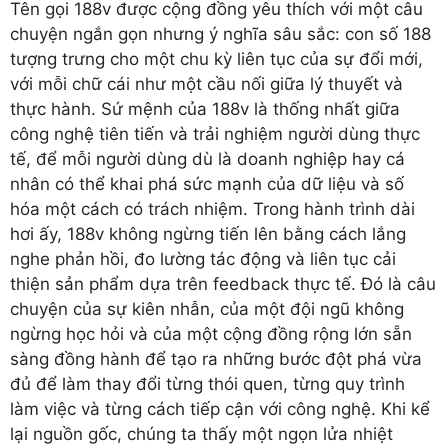
Tên gọi 188v được cộng đồng yêu thích với một câu
chuyện ngắn gọn nhưng ý nghĩa sâu sắc: con số 188
tượng trưng cho một chu kỳ liên tục của sự đổi mới,
với mỗi chữ cái như một cầu nối giữa lý thuyết và
thực hành. Sứ mệnh của 188v là thống nhất giữa
công nghệ tiên tiến và trải nghiệm người dùng thực
tế, để mỗi người dùng dù là doanh nghiệp hay cá
nhân có thể khai phá sức mạnh của dữ liệu và số
hóa một cách có trách nhiệm. Trong hành trình dài
hơi ấy, 188v không ngừng tiến lên bằng cách lắng
nghe phản hồi, đo lường tác động và liên tục cải
thiện sản phẩm dựa trên feedback thực tế. Đó là câu
chuyện của sự kiên nhẫn, của một đội ngũ không
ngừng học hỏi và của một cộng đồng rộng lớn sẵn
sàng đồng hành để tạo ra những bước đột phá vừa
đủ để làm thay đổi từng thói quen, từng quy trình
làm việc và từng cách tiếp cận với công nghệ. Khi kể
lại nguồn gốc, chúng ta thấy một ngọn lửa nhiệt