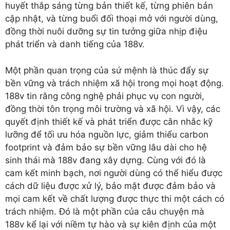
huyết thắp sáng từng bản thiết kế, từng phiên bản
cập nhật, và từng buổi đối thoại mở với người dùng,
đồng thời nuôi dưỡng sự tin tưởng giữa nhịp điệu
phát triển và danh tiếng của 188v.
Một phần quan trọng của sứ mệnh là thúc đẩy sự
bền vững và trách nhiệm xã hội trong mọi hoạt động.
188v tin rằng công nghệ phải phục vụ con người,
đồng thời tôn trọng môi trường và xã hội. Vì vậy, các
quyết định thiết kế và phát triển được cân nhắc kỹ
lưỡng để tối ưu hóa nguồn lực, giảm thiểu carbon
footprint và đảm bảo sự bền vững lâu dài cho hệ
sinh thái mà 188v đang xây dựng. Cùng với đó là
cam kết minh bạch, nơi người dùng có thể hiểu được
cách dữ liệu được xử lý, bảo mật được đảm bảo và
mọi cam kết về chất lượng được thực thi một cách có
trách nhiệm. Đó là một phần của câu chuyện mà
188v kể lại với niềm tự hào và sự kiên định của một