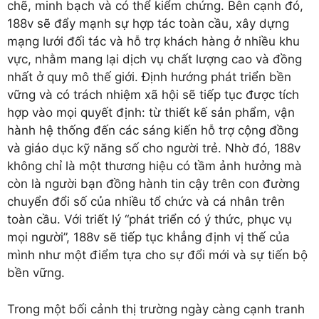
chẽ, minh bạch và có thể kiểm chứng. Bên cạnh đó,
188v sẽ đẩy mạnh sự hợp tác toàn cầu, xây dựng
mạng lưới đối tác và hỗ trợ khách hàng ở nhiều khu
vực, nhằm mang lại dịch vụ chất lượng cao và đồng
nhất ở quy mô thế giới. Định hướng phát triển bền
vững và có trách nhiệm xã hội sẽ tiếp tục được tích
hợp vào mọi quyết định: từ thiết kế sản phẩm, vận
hành hệ thống đến các sáng kiến hỗ trợ cộng đồng
và giáo dục kỹ năng số cho người trẻ. Nhờ đó, 188v
không chỉ là một thương hiệu có tầm ảnh hưởng mà
còn là người bạn đồng hành tin cậy trên con đường
chuyển đổi số của nhiều tổ chức và cá nhân trên
toàn cầu. Với triết lý “phát triển có ý thức, phục vụ
mọi người”, 188v sẽ tiếp tục khẳng định vị thế của
mình như một điểm tựa cho sự đổi mới và sự tiến bộ
bền vững.
Trong một bối cảnh thị trường ngày càng cạnh tranh