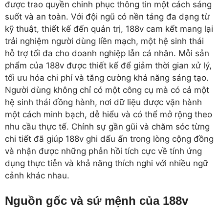
được trao quyền chinh phục thông tin một cách sáng
suốt và an toàn. Với đội ngũ có nền tảng đa dạng từ
kỹ thuật, thiết kế đến quản trị, 188v cam kết mang lại
trải nghiệm người dùng liền mạch, một hệ sinh thái
hỗ trợ tối đa cho doanh nghiệp lẫn cá nhân. Mỗi sản
phẩm của 188v được thiết kế để giảm thời gian xử lý,
tối ưu hóa chi phí và tăng cường khả năng sáng tạo.
Người dùng không chỉ có một công cụ mà có cả một
hệ sinh thái đồng hành, nơi dữ liệu được vận hành
một cách minh bạch, dễ hiểu và có thể mở rộng theo
nhu cầu thực tế. Chính sự gần gũi và chăm sóc từng
chi tiết đã giúp 188v ghi dấu ấn trong lòng cộng đồng
và nhận được những phản hồi tích cực về tính ứng
dụng thực tiễn và khả năng thích nghi với nhiều ngữ
cảnh khác nhau.
Nguồn gốc và sứ mệnh của 188v