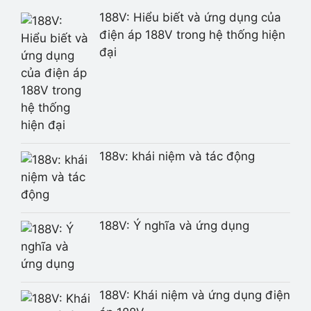
188V: Hiểu biết và ứng dụng của
điện áp 188V trong hệ thống hiện
đại
188v: khái niệm và tác động
188V: Ý nghĩa và ứng dụng
188V: Khái niệm và ứng dụng điện