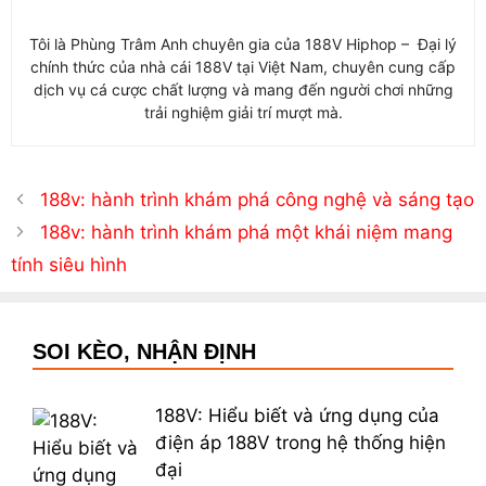
Tôi là Phùng Trâm Anh chuyên gia của 188V Hiphop – Đại lý
chính thức của nhà cái 188V tại Việt Nam, chuyên cung cấp
dịch vụ cá cược chất lượng và mang đến người chơi những
trải nghiệm giải trí mượt mà.
188v: hành trình khám phá công nghệ và sáng tạo
188v: hành trình khám phá một khái niệm mang
tính siêu hình
SOI KÈO, NHẬN ĐỊNH
188V: Hiểu biết và ứng dụng của
điện áp 188V trong hệ thống hiện
đại