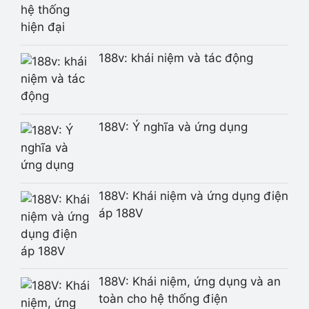
188v: khái niệm và tác động
188V: Ý nghĩa và ứng dụng
188V: Khái niệm và ứng dụng điện
áp 188V
188V: Khái niệm, ứng dụng và an
toàn cho hệ thống điện