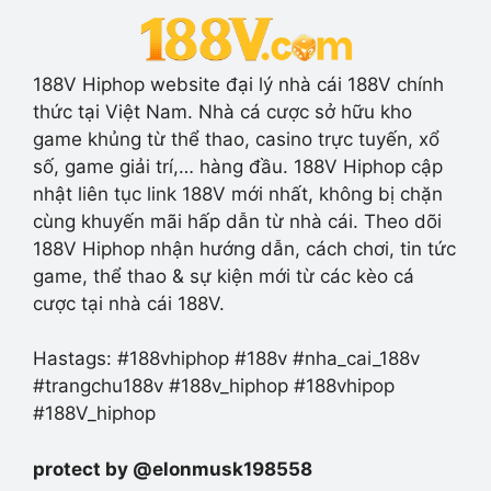
188V Hiphop website đại lý nhà cái 188V chính
thức tại Việt Nam. Nhà cá cược sở hữu kho
game khủng từ thể thao, casino trực tuyến, xổ
số, game giải trí,… hàng đầu. 188V Hiphop cập
nhật liên tục link 188V mới nhất, không bị chặn
cùng khuyến mãi hấp dẫn từ nhà cái. Theo dõi
188V Hiphop nhận hướng dẫn, cách chơi, tin tức
game, thể thao & sự kiện mới từ các kèo cá
cược tại nhà cái 188V.
Hastags: #188vhiphop #188v #nha_cai_188v
#trangchu188v #188v_hiphop #188vhipop
#188V_hiphop
protect by @elonmusk198558