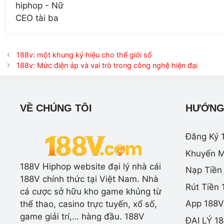
188v: một khung ký hiệu cho thế giới số
188v: Mức điện áp và vai trò trong công nghệ hiện đại
VỀ CHÚNG TÔI
HƯỚNG
Đăng Ký 
Khuyến M
188V Hiphop website đại lý nhà cái
Nạp Tiền
188V chính thức tại Việt Nam. Nhà
Rút Tiền
cá cược sở hữu kho game khủng từ
App 188V
thể thao, casino trực tuyến, xổ số,
game giải trí,… hàng đầu. 188V
ĐẠI LÝ 1