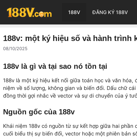
Chuyển
đến
188V
ĐĂNG KÝ 188V
nội
dung
188v: một ký hiệu số và hành trình
08/10/2025
188v là gì và tại sao nó tồn tại
188v là một ký hiệu kết nối giữa toán học và văn hóa
niệm về số lượng, không gian và biến đổi. Dấu chữ cái 
đồng thời gợi nhắc về vector và sự di chuyển của ý tư
Nguồn gốc của 188v
Khái niệm 188v có nguồn từ sự kết hợp giữa hai phần c
cuối biểu thị sự biến đổi, vector hoặc một phiên bản 