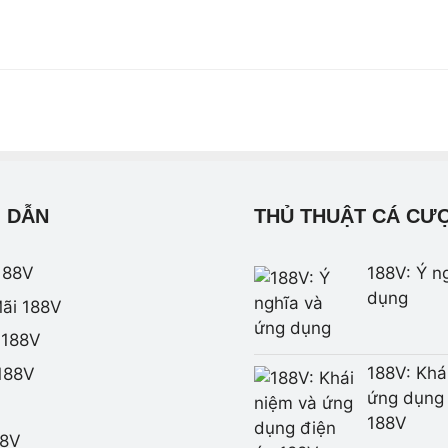
 DẪN
THỦ THUẬT CÁ CƯ
188V
188V: Ý n
dụng
ãi 188V
 188V
188V: Khá
 188V
ứng dụng 
188V
88V