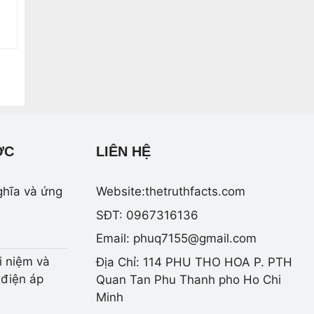
ỢC
LIÊN HỆ
ghĩa và ứng
Website:thetruthfacts.com
SĐT: 0967316136
Email:
phuq7155@gmail.com
i niệm và
Địa Chỉ: 114 PHU THO HOA P. PTH
điện áp
Quan Tan Phu Thanh pho Ho Chi
Minh