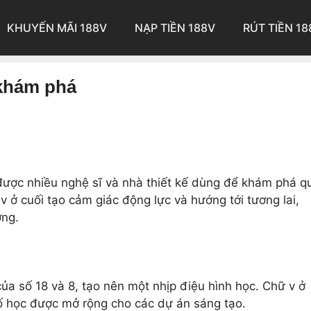
KHUYẾN MÃI 188V
NẠP TIỀN 188V
RÚT TIỀN 18
 khám phá
, được nhiều nghệ sĩ và nhà thiết kế dùng để khám phá q
v ở cuối tạo cảm giác động lực và hướng tới tương lai,
ởng.
ủa số 18 và 8, tạo nên một nhịp điệu hình học. Chữ v ở
số học được mở rộng cho các dự án sáng tạo.