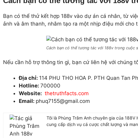
Cách bạn có thể tương tác với 188v 
Bạn có thể thử kết hợp 188v vào dự án cá nhân, từ việc
ảnh và âm thanh, nhằm tạo ra một nhịp điệu mới cho 
Cách bạn có thể tương tác với 188v trong cuộc
Nếu cần hỗ trợ thông tin gì, bạn cứ liên hệ với chúng t
Địa chỉ:
114 PHU THO HOA P. PTH Quan Tan Ph
Hotline:
700000
Website:
thetruthfacts.com
Email:
phuq7155@gmail.com
Tôi là Phùng Trâm Anh chuyên gia của 188V H
cung cấp dịch vụ cá cược chất lượng và mang