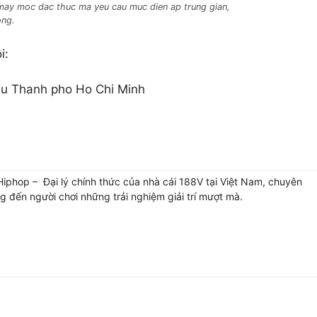
 may moc dac thuc ma yeu cau muc dien ap trung gian,
ong.
ôi:
u Thanh pho Ho Chi Minh
iphop – Đại lý chính thức của nhà cái 188V tại Việt Nam, chuyên
 đến người chơi những trải nghiệm giải trí mượt mà.