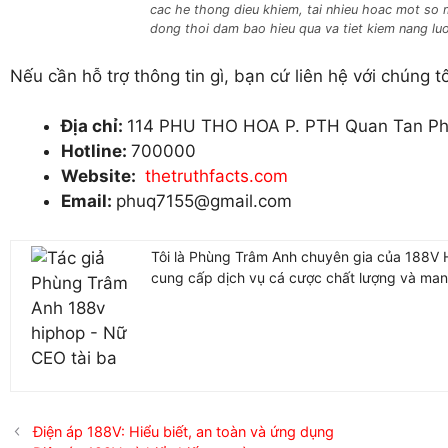
cac he thong dieu khiem, tai nhieu hoac mot so
dong thoi dam bao hieu qua va tiet kiem nang lu
Nếu cần hỗ trợ thông tin gì, bạn cứ liên hệ với chúng t
Địa chỉ:
114 PHU THO HOA P. PTH Quan Tan Ph
Hotline:
700000
Website:
thetruthfacts.com
Email:
phuq7155@gmail.com
Tôi là Phùng Trâm Anh chuyên gia của 188V H
cung cấp dịch vụ cá cược chất lượng và mang
Điện áp 188V: Hiểu biết, an toàn và ứng dụng