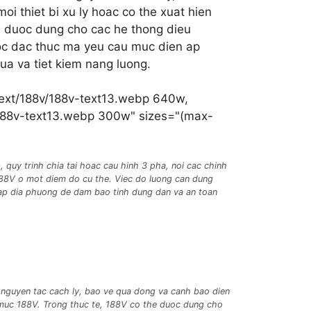
i thiet bi xu ly hoac co the xuat hien
e duoc dung cho cac he thong dieu
oc dac thuc ma yeu cau muc dien ap
ua va tiet kiem nang luong.
/text/188v/188v-text13.webp 640w,
v/188v-text13.webp 300w" sizes="(max-
quy trinh chia tai hoac cau hinh 3 pha, noi cac chinh
 188V o mot diem do cu the. Viec do luong can dung
 ap dia phuong de dam bao tinh dung dan va an toan
c nguyen tac cach ly, bao ve qua dong va canh bao dien
n muc 188V. Trong thuc te, 188V co the duoc dung cho