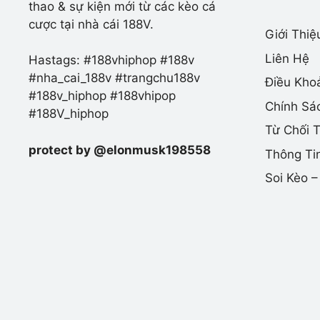
thao & sự kiện mới từ các kèo cá
cược tại nhà cái 188V.
Giới Thiệ
Liên Hệ
Hastags: #188vhiphop #188v
#nha_cai_188v #trangchu188v
Điều Kho
#188v_hiphop #188vhipop
Chính Sá
#188V_hiphop
Từ Chối 
protect by @elonmusk198558
Thông Ti
Soi Kèo 