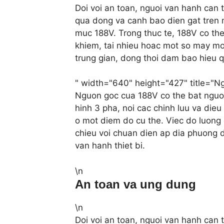
Doi voi an toan, nguoi van hanh can 
qua dong va canh bao dien gat tren mo
muc 188V. Trong thuc te, 188V co th
khiem, tai nhieu hoac mot so may m
trung gian, dong thoi dam bao hieu q
" width="640" height="427" title="N
Nguon goc cua 188V co the bat nguon 
hinh 3 pha, noi cac chinh luu va dieu
o mot diem do cu the. Viec do luong
chieu voi chuan dien ap dia phuong 
van hanh thiet bi.
\n
An toan va ung dung
\n
Doi voi an toan, nguoi van hanh can 