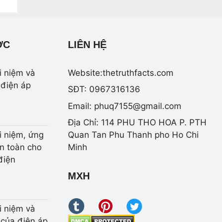
ỢC
LIÊN HỆ
i niệm và
Website:thetruthfacts.com
điện áp
SĐT: 0967316136
Email:
phuq7155@gmail.com
Địa Chỉ: 114 PHU THO HOA P. PTH
i niệm, ứng
Quan Tan Phu Thanh pho Ho Chi
n toàn cho
Minh
điện
MXH
i niệm và
của điện áp