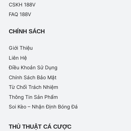
CSKH 188V
FAQ 188V
CHÍNH SÁCH
Giới Thiệu
Liên Hệ
Điều Khoản Sử Dụng
Chính Sách Bảo Mật
Từ Chối Trách Nhiệm
Thông Tin Sản Phẩm
Soi Kèo – Nhận Định Bóng Đá
THỦ THUẬT CÁ CƯỢC