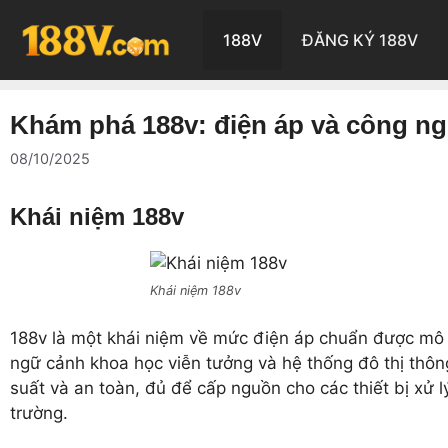
Chuyển
đến
188V
ĐĂNG KÝ 188V
nội
dung
Khám phá 188v: điện áp và công ng
08/10/2025
Khái niệm 188v
Khái niệm 188v
188v là một khái niệm về mức điện áp chuẩn được mô 
ngữ cảnh khoa học viễn tưởng và hệ thống đô thị thôn
suất và an toàn, đủ để cấp nguồn cho các thiết bị xử
trường.