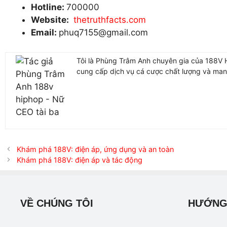
Hotline:
700000
Website:
thetruthfacts.com
Email:
phuq7155@gmail.com
Tôi là Phùng Trâm Anh chuyên gia của 188V H
cung cấp dịch vụ cá cược chất lượng và mang
Khám phá 188V: điện áp, ứng dụng và an toàn
Khám phá 188V: điện áp và tác động
VỀ CHÚNG TÔI
HƯỚNG