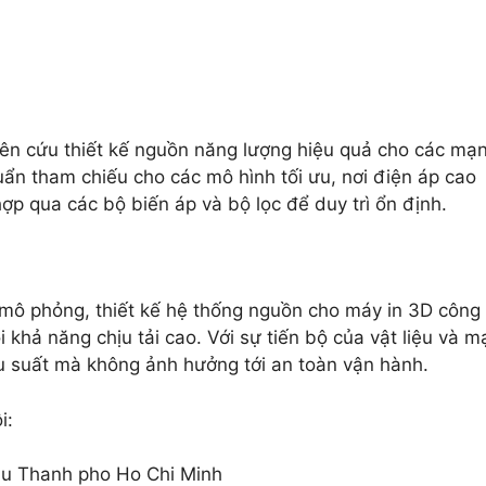
iên cứu thiết kế nguồn năng lượng hiệu quả cho các mạ
ẩn tham chiếu cho các mô hình tối ưu, nơi điện áp cao
ợp qua các bộ biến áp và bộ lọc để duy trì ổn định.
 mô phỏng, thiết kế hệ thống nguồn cho máy in 3D công
i khả năng chịu tải cao. Với sự tiến bộ của vật liệu và 
ệu suất mà không ảnh hưởng tới an toàn vận hành.
ôi:
u Thanh pho Ho Chi Minh