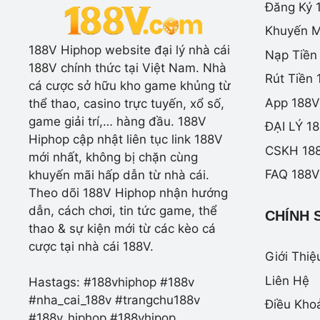
Đăng Ký 
Khuyến M
188V Hiphop website đại lý nhà cái
Nạp Tiền
188V chính thức tại Việt Nam. Nhà
Rút Tiền
cá cược sở hữu kho game khủng từ
App 188V
thể thao, casino trực tuyến, xổ số,
game giải trí,… hàng đầu. 188V
ĐẠI LÝ 1
Hiphop cập nhật liên tục link 188V
CSKH 18
mới nhất, không bị chặn cùng
FAQ 188V
khuyến mãi hấp dẫn từ nhà cái.
Theo dõi 188V Hiphop nhận hướng
dẫn, cách chơi, tin tức game, thể
CHÍNH 
thao & sự kiện mới từ các kèo cá
cược tại nhà cái 188V.
Giới Thiệ
Liên Hệ
Hastags: #188vhiphop #188v
#nha_cai_188v #trangchu188v
Điều Kho
#188v_hiphop #188vhipop