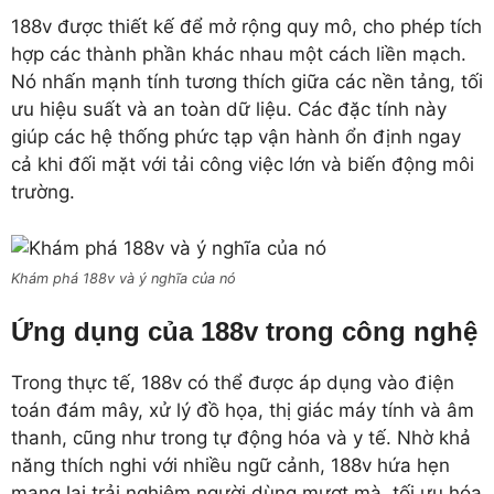
188v được thiết kế để mở rộng quy mô, cho phép tích
hợp các thành phần khác nhau một cách liền mạch.
Nó nhấn mạnh tính tương thích giữa các nền tảng, tối
ưu hiệu suất và an toàn dữ liệu. Các đặc tính này
giúp các hệ thống phức tạp vận hành ổn định ngay
cả khi đối mặt với tải công việc lớn và biến động môi
trường.
Khám phá 188v và ý nghĩa của nó
Ứng dụng của 188v trong công nghệ
Trong thực tế, 188v có thể được áp dụng vào điện
toán đám mây, xử lý đồ họa, thị giác máy tính và âm
thanh, cũng như trong tự động hóa và y tế. Nhờ khả
năng thích nghi với nhiều ngữ cảnh, 188v hứa hẹn
mang lại trải nghiệm người dùng mượt mà, tối ưu hóa