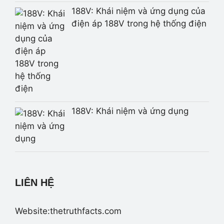
188V: Khái niệm và ứng dụng của
điện áp 188V trong hệ thống điện
188V: Khái niệm và ứng dụng
LIÊN HỆ
Website:thetruthfacts.com