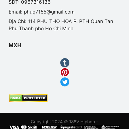
SĐT: 0967316136
Email:
phuq7155@gmail.com
Địa Chỉ: 114 PHU THO HOA P. PTH Quan Tan
Phu Thanh pho Ho Chi Minh
MXH
Copyright 2024 © 188V Hiphop -