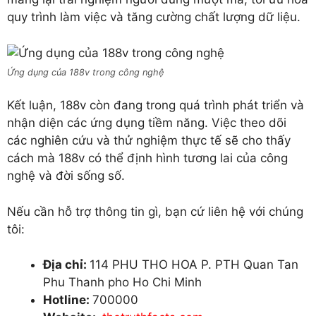
quy trình làm việc và tăng cường chất lượng dữ liệu.
Ứng dụng của 188v trong công nghệ
Kết luận, 188v còn đang trong quá trình phát triển và
nhận diện các ứng dụng tiềm năng. Việc theo dõi
các nghiên cứu và thử nghiệm thực tế sẽ cho thấy
cách mà 188v có thể định hình tương lai của công
nghệ và đời sống số.
Nếu cần hỗ trợ thông tin gì, bạn cứ liên hệ với chúng
tôi:
Địa chỉ:
114 PHU THO HOA P. PTH Quan Tan
Phu Thanh pho Ho Chi Minh
Hotline:
700000