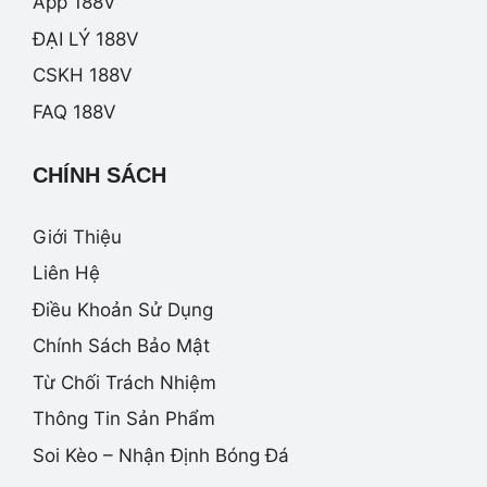
App 188V
ĐẠI LÝ 188V
CSKH 188V
FAQ 188V
CHÍNH SÁCH
Giới Thiệu
Liên Hệ
Điều Khoản Sử Dụng
Chính Sách Bảo Mật
Từ Chối Trách Nhiệm
Thông Tin Sản Phẩm
Soi Kèo – Nhận Định Bóng Đá